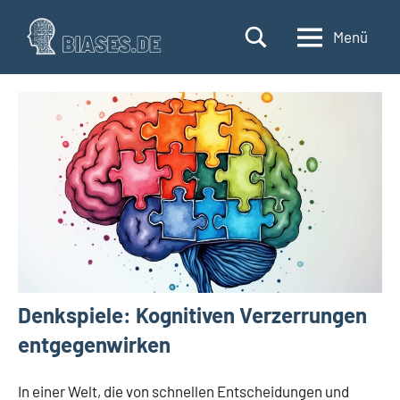
Zum
Inhalt
Menü
biases.de
Verzerrte
springen
Wahrnehmungen
und
ihre
Auswirkungen
verstehen
Denkspiele: Kognitiven Verzerrungen
entgegenwirken
In einer Welt, die von schnellen Entscheidungen und