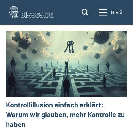
Zum
Inhalt
Menü
biases.de
Verzerrte
springen
Wahrnehmungen
und
ihre
Auswirkungen
verstehen
Kontrollillusion einfach erklärt:
Warum wir glauben, mehr Kontrolle zu
haben