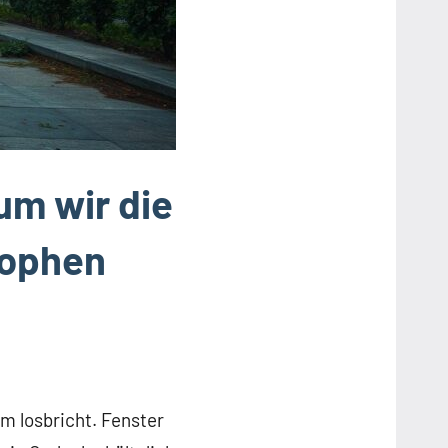
um wir die
rophen
rm losbricht. Fenster