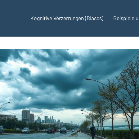
Kognitive Verzerrungen (Biases)
Beispiele 
ses.de
te
hmungen
kungen
hen