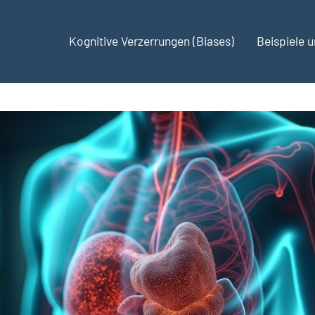
Kognitive Verzerrungen (Biases)
Beispiele 
ses.de
te
hmungen
kungen
hen