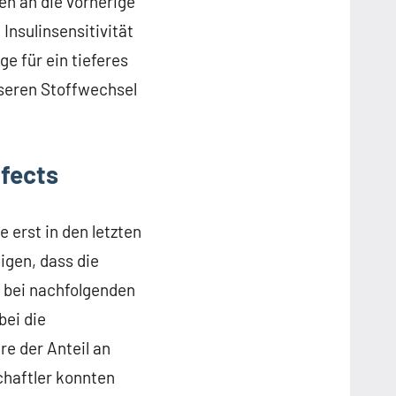
en an die vorherige
nsulinsensitivität
e für ein tieferes
nseren Stoffwechsel
fects
erst in den letzten
igen, dass die
n bei nachfolgenden
bei die
e der Anteil an
chaftler konnten