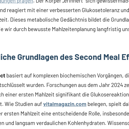
idungen prägen
. Der Körper „erinnert“ sich gewissermaß
 reagiert mit einer verbesserten Glukosetoleranz und I
zeit. Dieses metabolische Gedächtnis bildet die Grundlag
ie wir durch bewusste Mahlzeitenplanung langfristig u
iche Grundlagen des Second Meal Ef
ect
basiert auf komplexen biochemischen Vorgängen, die 
ntschlüsselt wurden. Forschungen aus dem Jahr 2024 ze
ach einer ersten Mahlzeit signifikant die Glukosereaktio
t. Wie Studien auf
vitalmagazin.com
belegen, spielt da
ersten Mahlzeit eine entscheidende Rolle, insbesonder
ffen und langsam verdaulichen Kohlenhydraten. Wissens