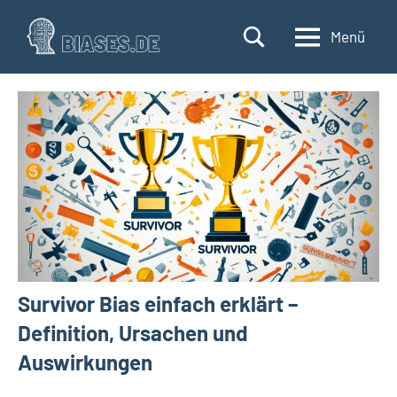
Zum
Inhalt
Menü
biases.de
Verzerrte
springen
Wahrnehmungen
und
ihre
Auswirkungen
verstehen
Survivor Bias einfach erklärt –
Definition, Ursachen und
Auswirkungen