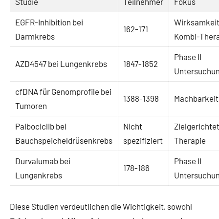
Studie
Teilnehmer
Fokus
EGFR-Inhibition bei
Wirksamkeit
162-171
Darmkrebs
Kombi-Ther
Phase II
AZD4547 bei Lungenkrebs
1847-1852
Untersuchu
cfDNA für Genomprofile bei
1388-1398
Machbarkeit
Tumoren
Palbociclib bei
Nicht
Zielgerichte
Bauchspeicheldrüsenkrebs
spezifiziert
Therapie
Durvalumab bei
Phase II
178-186
Lungenkrebs
Untersuchu
Diese Studien verdeutlichen die Wichtigkeit, sowohl