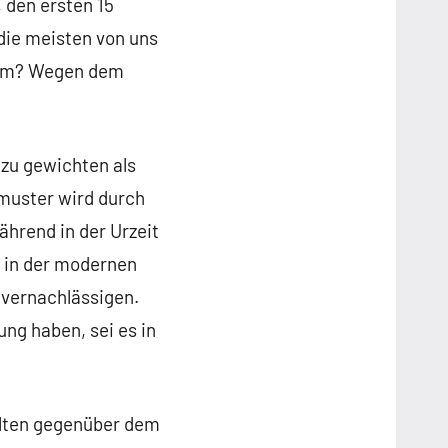
 den ersten 15
 die meisten von uns
rum? Wegen dem
zu gewichten als
smuster wird durch
hrend in der Urzeit
z in der modernen
n vernachlässigen.
ng haben, sei es in
alten gegenüber dem