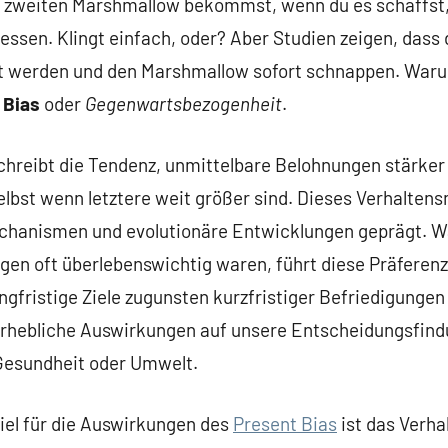
n zweiten Marshmallow bekommst, wenn du es schaffst,
 essen. Klingt einfach, oder? Aber Studien zeigen, dass
rt werden und den Marshmallow sofort schnappen. Wa
 Bias
oder
Gegenwartsbezogenheit
.
hreibt die Tendenz, unmittelbare Belohnungen stärker 
selbst wenn letztere weit größer sind. Dieses Verhalten
chanismen und evolutionäre Entwicklungen geprägt. Wä
gen oft überlebenswichtig waren, führt diese Präferen
angfristige Ziele zugunsten kurzfristiger Befriedigunge
rhebliche Auswirkungen auf unsere Entscheidungsfindu
Gesundheit oder Umwelt.
iel für die Auswirkungen des
Present Bias
ist das Verh